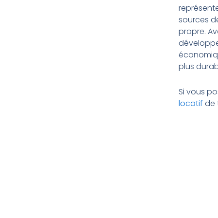
représente
sources de
propre. Av
développem
économique
plus durab
Si vous po
locatif
de t