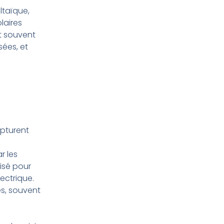
ltaïque,
laires
nt souvent
sées, et
apturent
r les
lisé pour
ectrique.
es, souvent