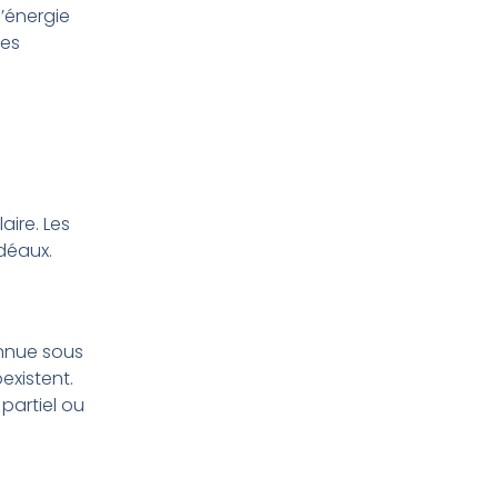
’énergie
les
aire. Les
idéaux.
onnue sous
existent.
partiel ou