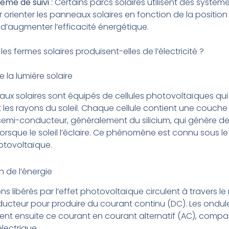
ème de suivi
: Certains parcs solaires utilisent des système
 orienter les panneaux solaires en fonction de la position 
 d’augmenter l’efficacité énergétique.
s fermes solaires produisent-elles de l’électricité ?
 la lumière solaire
ux solaires sont équipés de cellules photovoltaïques qui
les rayons du soleil. Chaque cellule contient une couche
semi-conducteur, généralement du silicium, qui génère d
lorsque le soleil l’éclaire. Ce phénomène est connu sous l
otovoltaïque.
 de l’énergie
ons libérés par l’effet photovoltaïque circulent à travers l
ucteur pour produire du courant continu (DC). Les ondul
ent ensuite ce courant en courant alternatif (AC), compa
électrique.