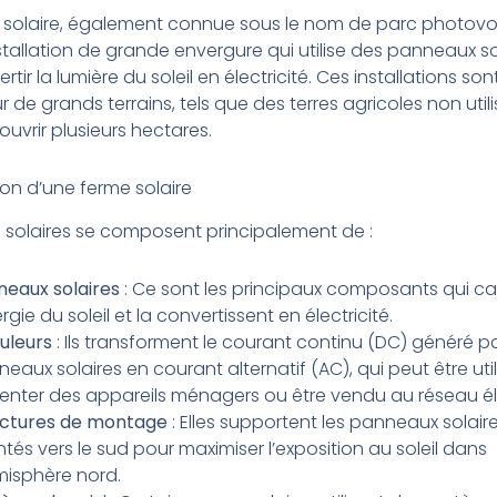
 solaire, également connue sous le nom de parc photovo
stallation de grande envergure qui utilise des panneaux so
tir la lumière du soleil en électricité. Ces installations so
r de grands terrains, tels que des terres agricoles non utili
uvrir plusieurs hectares.
on d’une ferme solaire
 solaires se composent principalement de :
neaux solaires
: Ce sont les principaux composants qui c
ergie du soleil et la convertissent en électricité.
uleurs
: Ils transforment le courant continu (DC) généré pa
eaux solaires en courant alternatif (AC), qui peut être uti
enter des appareils ménagers ou être vendu au réseau él
uctures de montage
: Elles supportent les panneaux solair
ntés vers le sud pour maximiser l’exposition au soleil dans
misphère nord.