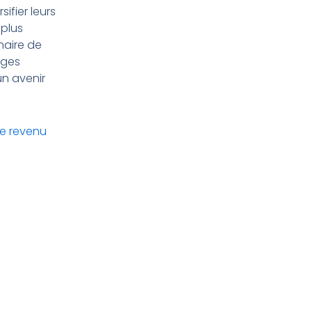
ifier leurs
 plus
naire de
ages
un avenir
le revenu