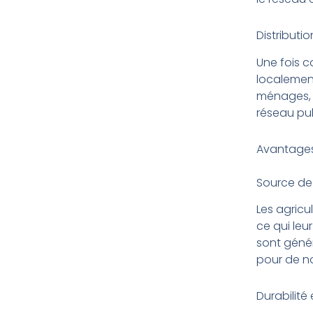
Distributio
Une fois co
localement
ménages, l
réseau pub
Avantages 
Source de
Les agricul
ce qui leu
sont génér
pour de n
Durabilit