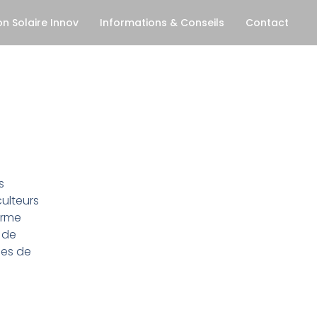
on Solaire Innov
Informations & Conseils
Contact
s
ulteurs
erme
 de
pes de