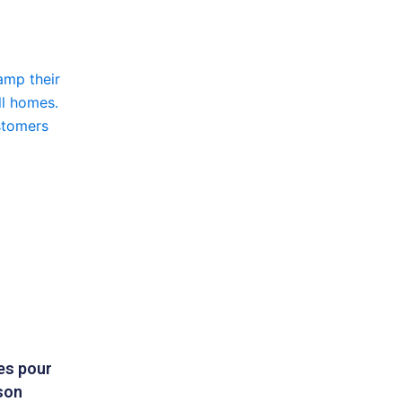
es pour
son