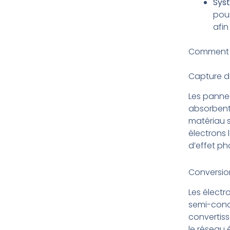
Syst
pour
afin
Comment le
Capture de
Les pannea
absorbent 
matériau 
électrons 
d’effet ph
Conversion
Les électr
semi-cond
convertiss
le réseau 