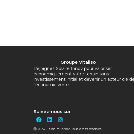
Groupe Vitaliso
Rejoignez Solaire Innov pour valoriser
économiquement votre terrain sans
investissement initial et devenir un acteur clé d
l'économie verte.
Suivez-nous sur
F
L
I
a
i
n
c
n
s
ⓒ 2024 – Solaire Innov, Tous droits réservés
e
k
t