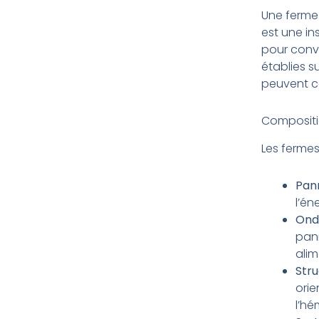
Une ferme
est une in
pour conver
établies su
peuvent co
Compositi
Les fermes
Pan
l’én
Ond
pann
alim
Str
orie
l’hé