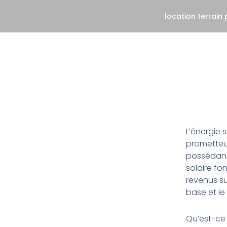
Skip
location terrain
to
content
L’énergie 
prometteus
possédant
solaire fo
revenus su
base et le
Qu’est-ce 