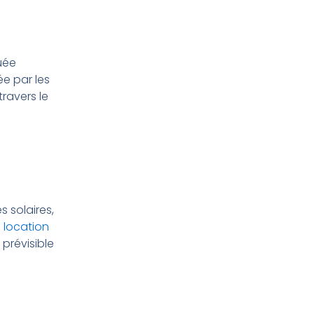
buée
ée par les
ravers le
s solaires,
 location
prévisible