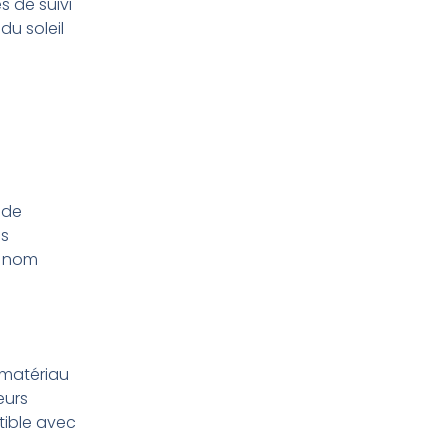
s de suivi
du soleil
 de
es
e nom
e matériau
eurs
tible avec