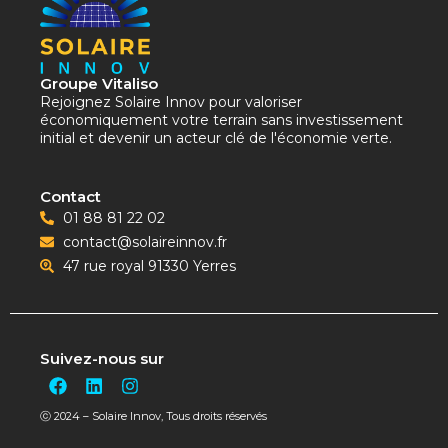
Groupe Vitaliso
Rejoignez Solaire Innov pour valoriser
économiquement votre terrain sans investissement
initial et devenir un acteur clé de l'économie verte.
Contact
01 88 81 22 02
contact@solaireinnov.fr
47 rue royal 91330 Yerres
Suivez-nous sur
F
L
I
a
i
n
c
n
s
ⓒ 2024 – Solaire Innov, Tous droits réservés
e
k
t
b
e
a