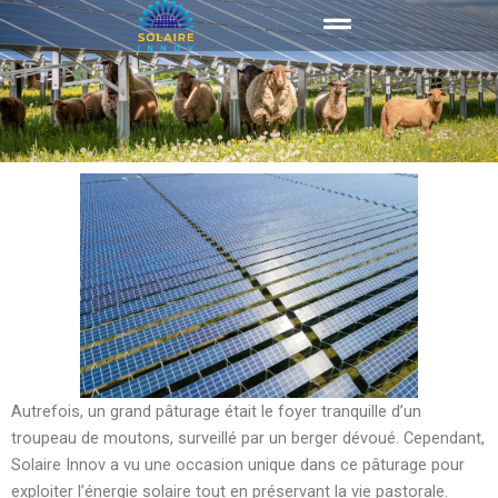
Skip
to
content
Autrefois, un grand pâturage était le foyer tranquille d’un
troupeau de moutons, surveillé par un berger dévoué. Cependant,
Solaire Innov a vu une occasion unique dans ce pâturage pour
exploiter l’énergie solaire tout en préservant la vie pastorale.